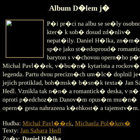
Album D�lem j�
P�i pr�ci na albu se se�ly osobno
kter� k sob� dosud zd�nliv�
nepat�ily. Daniel H�lka, zn�m�
sp�e jako st�edoproud� romant
baryton s v�chovou opern�ho p�v
Michal Pavl��ek, v�bu�n� kytarista a rockov�
legenda. Partu dvou precizn�ch um�lc� doplnil 
jejich protiklad, boh�msk� b�sn�k texta� Jan S
Hedl. Vznikla tak n�n� a romantick� deska, v n� 
oproti p�edchoz�m Danov�m opus�m mu�n�
opern� gesta nahrazena k�ehkost� a tajemstv�m.
Hudba:
Michal Pavl��ek
,
Michaela Pol�kov�
Texty:
Jan Sahara
Hedl
Zp�v:
Daniel H�lka