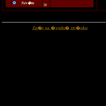
Nev�m
38
Zp�t na �vodn� str�nku