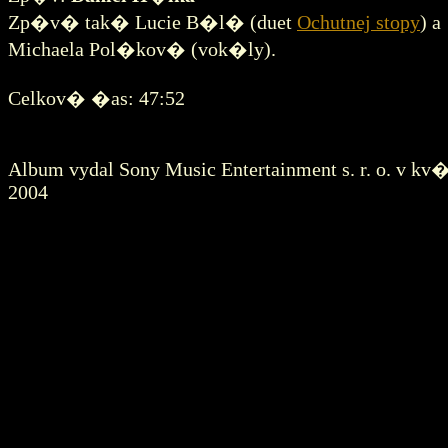
Zp�v� tak� Lucie B�l� (duet
Ochutnej stopy
) a
Michaela Pol�kov� (vok�ly).
Celkov� �as: 47:52
Album vydal Sony Music Entertainment s. r. o. v kv
2004