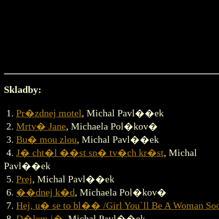
Skladby:
1.
Pr�zdnej motel
, Michal Pavl��ek
2.
Mrtv� Jane
, Michaela Pol�kov�
3.
Bu� mou zlou
, Michal Pavl��ek
4.
J� cht�l ��st sn� tv�ch kr�st
, Michal
Pavl��ek
5.
Prej
, Michal Pavl��ek
6.
��dnej k�d
, Michaela Pol�kov�
7.
Hej, u� se to bl�� /Girl You`ll Be A Woman So
8.
D�lem j�
, Michal Pavl��ek