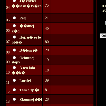
J� cht�l
75
��st sn� tv�ch
09
04
2
21
Prej
05
��dnej
46
06
k�d
Hej, u� se to
07
180
bl��
20
D�lem j�
08
Ochutnej
19
09
stopy
A ten kdo
18
10
��k�
39
Lorelei
11
8
Tam a zp�t
12
28
Zkoumej d�l
13