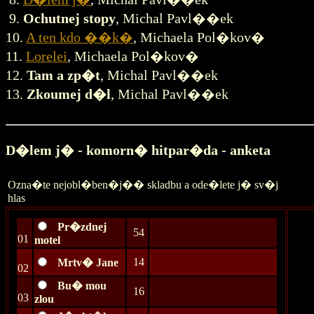
9.
Ochutnej stopy
, Michal Pavl��ek
10.
A ten kdo ��k�
, Michaela Pol�kov�
11.
Lorelei
, Michaela Pol�kov�
12.
Tam a zp�t
, Michal Pavl��ek
13.
Zkoumej d�l
, Michal Pavl��ek
D�lem j� - komorn� hitpar�da - anketa
Ozna�te nejobl�ben�j�� skladbu a ode�lete j� sv�j
hlas
Pr�zdnej
54
01
motel
14
Mrtv� Jane
02
Bu� mou
16
03
zlou